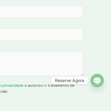
Reserve Agora
de privacidade
e autorizo o tratamento de
OPEN C
iais