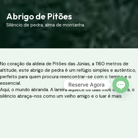
Abrigo de Pitões
Silêncio de pedra, alma de montanha.
No coração da aldeia de Pitões das Júnias, a 1160 metros de
altitude, este abrigo de pedra é um refúgio simples e autêntico,
perfeito para quem procura reencontrar-se com o tempo e o
essencial.
Reserve Agora
Aqui, o mundo abranda. A lareira aquece os dias frios da serra, o
OPEN 
silêncio abraça-nos como um velho amigo e o luar é mais
brilhante do que em qualquer outro lugar. Uma experiência
profundamente enraizada na natureza e no legado das gentes
do Gerês.
Ideal para:
Viajantes solitários, casais ou pequenos grupos que
procuram tranquilidade, paisagens arrebatadoras e uma ligação