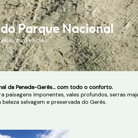
 do Parque Nacional
Gerês num só dia.
onal da Peneda-Gerês… com todo o conforto.
 paisagens imponentes, vales profundos, serras majes
a beleza selvagem e preservada do Gerês.