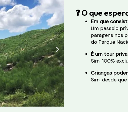
❓ O que esper
Em que consist
Um passeio priv
paragens nos 
do Parque Nacio
É um tour priv
Sim, 100% exclu
Crianças podem
Sim, desde que