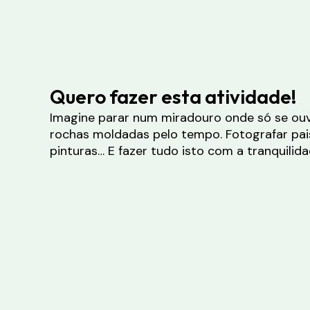
Quero fazer esta atividade!
Imagine parar num miradouro onde só se ouv
rochas moldadas pelo tempo. Fotografar pa
pinturas… E fazer tudo isto com a tranquilid
privado e inesquecível.
Sente que está na altura de desligar-se do
com a natureza?
Preencha o formulário e deixe-nos tratar do 
único, pensado só para si.