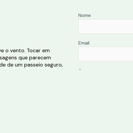
Nome
Email
e o vento. Tocar em
isagens que parecem
ade de um passeio seguro,
A sua mensagem
 mundo e reconectar-se
resto. Vamos criar um dia
Aceito a
política 
dados para fins comerc