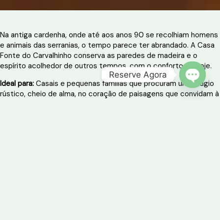
Na antiga cardenha, onde até aos anos 90 se recolhiam homens
e animais das serranias, o tempo parece ter abrandado. A Casa
Fonte do Carvalhinho conserva as paredes de madeira e o
espírito acolhedor de outros tempos, com o conforto de hoje.
Reserve Agora
Ideal para:
Casais e pequenas famílias que procuram um refúgio
OPEN 
rústico, cheio de alma, no coração de paisagens que convidam à
contemplação e ao reencontro com o essencial.