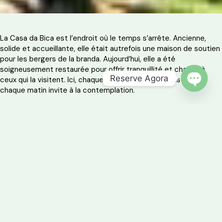
La Casa da Bica est l’endroit où le temps s’arrête. Ancienne,
solide et accueillante, elle était autrefois une maison de soutien
pour les bergers de la branda. Aujourd’hui, elle a été
soigneusement restaurée pour offrir tranquillité et chaleur à
Reserve Agora
ceux qui la visitent. Ici, chaque pierre raconte une histoire et
chaque matin invite à la contemplation.
OPEN 
Idéal pour :
Petites familles ou couples à la recherche de simplicité, de
nature et de bonnes nuits entre des murs en bois et la chaleur
d’une cheminée.