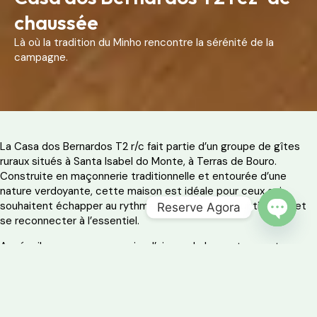
chaussée
Là où la tradition du Minho rencontre la sérénité de la
campagne.
La Casa dos Bernardos T2 r/c fait partie d’un groupe de gîtes
ruraux situés à Santa Isabel do Monte, à Terras de Bouro.
Construite en maçonnerie traditionnelle et entourée d’une
nature verdoyante, cette maison est idéale pour ceux qui
souhaitent échapper au rythme rapide de la vie quotidienne et
Reserve Agora
se reconnecter à l’essentiel.
OPEN 
Au réveil, vous pouvez respirer l’air pur de la montagne et
écouter le chant des oiseaux. Au crépuscule, la piscine
commune surplombant les champs vous invite à une détente
totale. C’est une maison où le temps s’écoule lentement et où
chaque détail a été pensé pour vous procurer du bien-être.