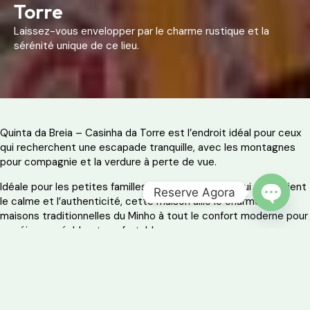
Torre
Laissez-vous envelopper par le charme rustique et la
sérénité unique de ce lieu.
Quinta da Breia – Casinha da Torre est l’endroit idéal pour ceux
qui recherchent une escapade tranquille, avec les montagnes
pour compagnie et la verdure à perte de vue.
Idéale pour les petites familles ou les aventuriers qui apprécient
Reserve Agora
le calme et l’authenticité, cette maison allie le charme des
OPEN 
maisons traditionnelles du Minho à tout le confort moderne pour
un séjour agréable et confortable.