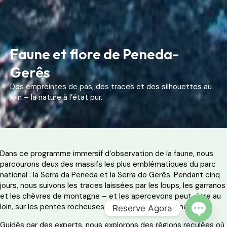
Faune et flore de Peneda-
Gerês
Des empreintes de pas, des traces et des silhouettes au
loin – la nature à l’état pur.
Dans ce programme immersif d’observation de la faune, nous
parcourons deux des massifs les plus emblématiques du parc
national : la Serra da Peneda et la Serra do Gerês. Pendant cinq
jours, nous suivons les traces laissées par les loups, les garranos
et les chèvres de montagne – et les apercevons peut-être au
loin, sur les pentes rocheuses ou à l’ombre des chênaies.
Reserve Agora
Guidés par des experts, nous explorons des régions reculées où
OPEN 