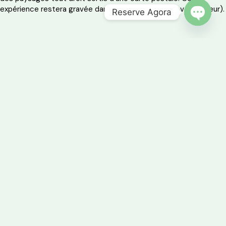
expérience restera gravée dans votre mémoire (et votre cœur).
Reserve Agora
OPEN 