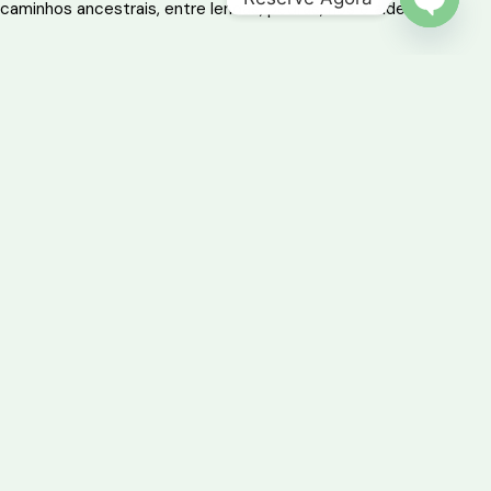
caminhos ancestrais, entre lendas, pedras, rios e aldeias.
OPEN 