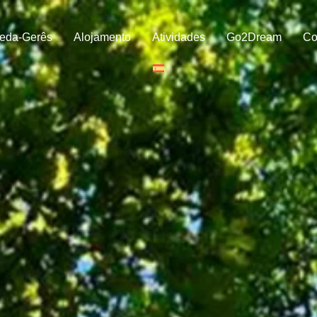
eda-Gerês
Alojamento
Atividades
Go2Dream
Co