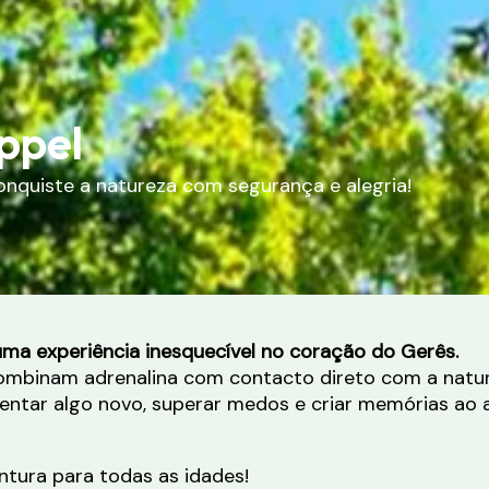
appel
Conquiste a natureza com segurança e alegria!
uma experiência inesquecível no coração do Gerês.
 combinam adrenalina com contacto direto com a natu
tar algo novo, superar medos e criar memórias ao ar
ntura para todas as idades!