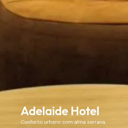
Adelaide Hotel
Conforto urbano com alma serrana.