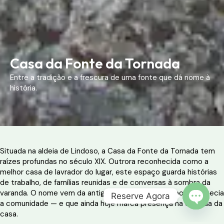
Casa da Fonte da Tornada
Entre a tradição e a frescura de uma fonte que dá nome à
história.
Situada na aldeia de Lindoso, a Casa da Fonte da Tornada tem
raízes profundas no século XIX. Outrora reconhecida como a
melhor casa de lavrador do lugar, este espaço guarda histórias
de trabalho, de famílias reunidas e de conversas à sombra da
varanda. O nome vem da antiga fonte que em tempos abastecia
Reserve Agora
a comunidade — e que ainda hoje marca presença na entrada da
OPEN 
casa.