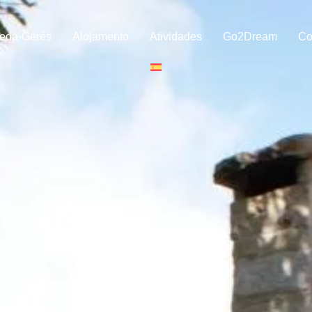
eda-Gerês
Alojamento
Atividades
Go2Dream
Co