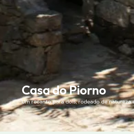
Casa do Piorno
Um
recanto
para
dois
,
rodeado
de
natureza