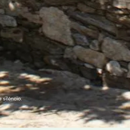
e
silêncio
.