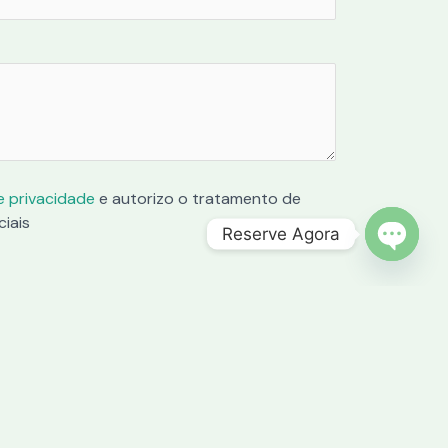
de privacidade
e autorizo o tratamento de
iais
Reserve Agora
OPEN C