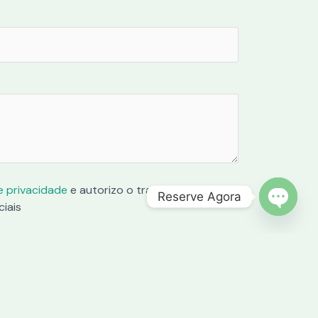
de privacidade
e autorizo o tratamento de
Reserve Agora
iais
OPEN C