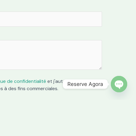
que de confidentialité
et j'autorise le
Reserve Agora
s à des fins commerciales.
OPEN C