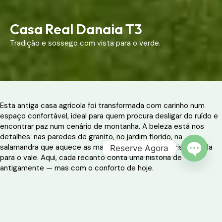
Casa Real Danaia T3
Tradição e sossego com vista para o verde.
Esta antiga casa agrícola foi transformada com carinho num
espaço confortável, ideal para quem procura desligar do ruído e
encontrar paz num cenário de montanha. A beleza está nos
detalhes: nas paredes de granito, no jardim florido, na
salamandra que aquece as manhãs mais frias, e na vista ampla
Reserve Agora
para o vale. Aqui, cada recanto conta uma história de
OPEN 
antigamente — mas com o conforto de hoje.
Perfeita para famílias ou pequenos grupos, a Casa Real Danaia
oferece tranquilidade sem abdicar de espaço e comodidade,
num ambiente onde o tempo desacelera naturalmente.