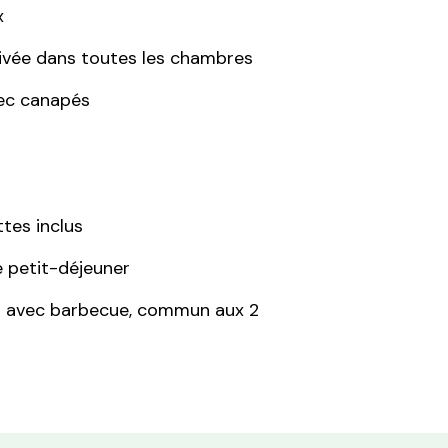
x
rivée dans toutes les chambres
ec canapés
ttes inclus
e petit-déjeuner
ur avec barbecue, commun aux 2