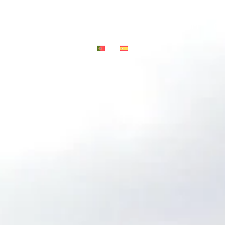
Peneda-Gerês
Hébergement
Blog Go2Dream
Co