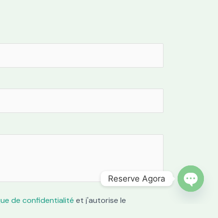
Reserve Agora
OPEN C
que de confidentialité
et j'autorise le
s à des fins commerciales.