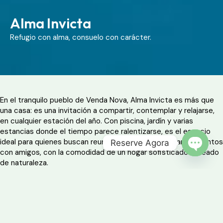
Alma Invicta
Refugio con alma, consuelo con carácter.
En el tranquilo pueblo de Venda Nova, Alma Invicta es más que
una casa: es una invitación a compartir, contemplar y relajarse,
en cualquier estación del año. Con piscina, jardín y varias
estancias donde el tiempo parece ralentizarse, es el espacio
ideal para quienes buscan reunir a la familia o celebrar momentos
Reserve Agora
con amigos, con la comodidad de un hogar sofisticado rodeado
OPEN 
de naturaleza.
Ideal para:
Familias numerosas, grupos de amigos o parejas que aprecian el
equilibrio entre la naturaleza y el confort moderno.