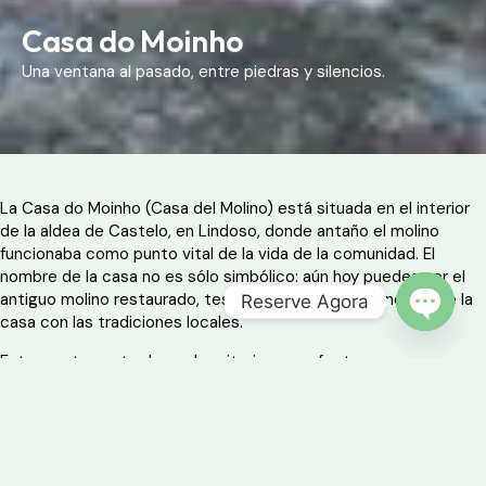
Casa do Moinho
Una ventana al pasado, entre piedras y silencios.
La Casa do Moinho (Casa del Molino) está situada en el interior
de la aldea de Castelo, en Lindoso, donde antaño el molino
funcionaba como punto vital de la vida de la comunidad. El
nombre de la casa no es sólo simbólico: aún hoy puedes ver el
antiguo molino restaurado, testimonio vivo de la conexión de la
Reserve Agora
casa con las tradiciones locales.
OPEN 
Este apartamento de un dormitorio es perfecto para una
escapada en pareja o para quienes busquen aislamiento,
tranquilidad y una experiencia profundamente rural. Los detalles
de piedra, la estufa de leña y el ambiente acogedor completan
una estancia con sabor a tiempo lento.