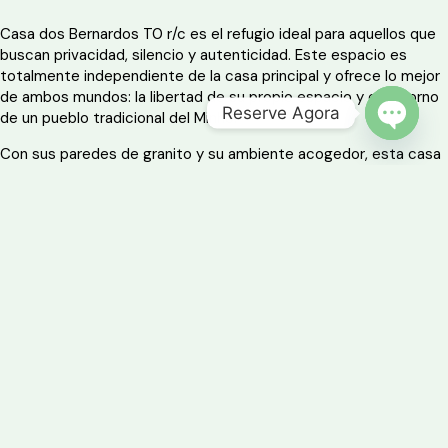
Casa dos Bernardos T0 r/c es el refugio ideal para aquellos que
buscan privacidad, silencio y autenticidad. Este espacio es
totalmente independiente de la casa principal y ofrece lo mejor
de ambos mundos: la libertad de su propio espacio y el entorno
Reserve Agora
de un pueblo tradicional del Minho.
OPEN 
Con sus paredes de granito y su ambiente acogedor, esta casa
es perfecta para pasar momentos juntos, lejos del ajetreo de la
vida cotidiana. Al abrir la puerta, encontrarás un entorno en el
que predomina la vegetación y el tiempo transcurre lentamente,
como debe ser en vacaciones.