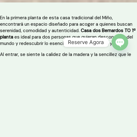
En la primera planta de esta casa tradicional del Miño,
encontrará un espacio diseñado para acoger a quienes buscan
serenidad, comodidad y autenticidad.
Casa dos Bernardos T0 1ª
planta
es ideal para dos personas que quieran desconectar del
Reserve Agora
mundo y redescubrir lo esencial: tiempo, naturaleza y relax.
OPEN 
Al entrar, se siente la calidez de la madera y la sencillez que le
da la bienvenida. En el exterior, un entorno bucólico invita a pasar
largos momentos en la veranda, con vistas a los verdes campos
y al ritmo pausado del pueblo.