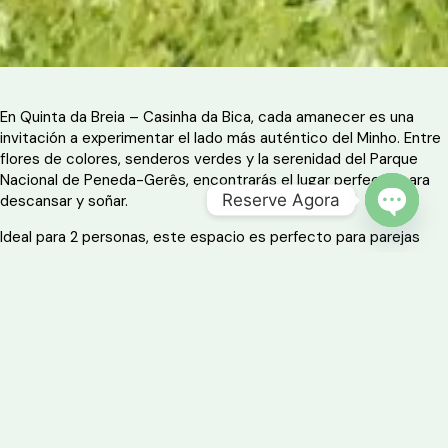
En Quinta da Breia – Casinha da Bica, cada amanecer es una
invitación a experimentar el lado más auténtico del Minho. Entre
flores de colores, senderos verdes y la serenidad del Parque
Nacional de Peneda-Gerês, encontrarás el lugar perfecto para
Reserve Agora
descansar y soñar.
OPEN 
Ideal para 2 personas, este espacio es perfecto para parejas
aventureras que quieran explorar la naturaleza y volver a un
entorno acogedor y confortable.