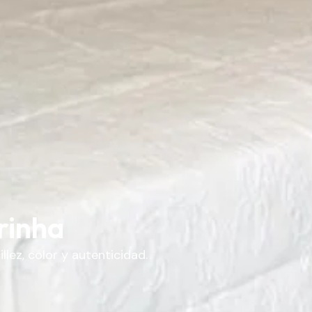
rinha
lez, color y autenticidad.