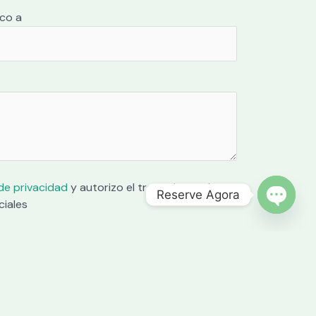
ico a
 de privacidad
y autorizo el tratamiento de
Reserve Agora
ciales
OPEN C