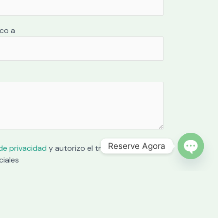
ico a
Reserve Agora
 de privacidad
y autorizo el tratamiento de
ciales
OPEN C