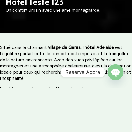
Hôtel Teste 123
Un confort urbain avec une âme montagnarde.
Situé dans le charmant
village de Gerês
, l’
hôtel Adelaide
est
l’équilibre parfait entre le confort contemporain et la tranquillité
de la nature environnante. Avec des vues privilégiées sur les
montagnes et une atmosphère chaleureuse, c’est la destination
Reserve Agora
idéale pour ceux qui recherchent la détente, la sophistication et
l’hospitalité.
OPEN 
L’ambiance moderne et le décor minimaliste permettent un
séjour pratique et confortable, avec tous les services
essentiels pour une retraite paisible, que ce soit en couple,
entre amis ou en famille.