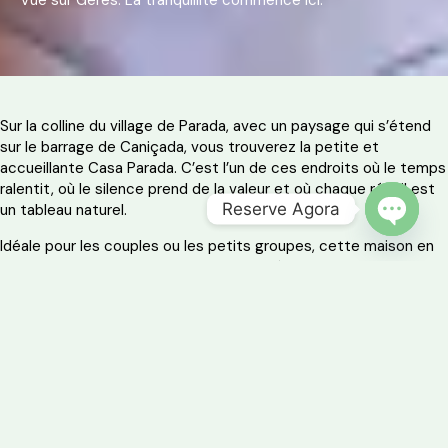
Vue sur Gerês. La tranquillité commence ici.
Sur la colline du village de Parada, avec un paysage qui s’étend
sur le barrage de Caniçada, vous trouverez la petite et
accueillante Casa Parada. C’est l’un de ces endroits où le temps
ralentit, où le silence prend de la valeur et où chaque réveil est
Reserve Agora
un tableau naturel.
OPEN 
Idéale pour les couples ou les petits groupes, cette maison en
pierre allie confort moderne et simplicité rustique. Elle constitue
un point de départ idéal pour explorer les environs du parc
national de Peneda-Gerês.