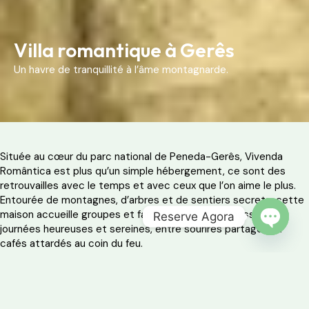
Villa romantique à Gerês
Un havre de tranquillité à l’âme montagnarde.
Située au cœur du parc national de Peneda-Gerês, Vivenda
Romântica est plus qu’un simple hébergement, ce sont des
retrouvailles avec le temps et avec ceux que l’on aime le plus.
Entourée de montagnes, d’arbres et de sentiers secrets, cette
maison accueille groupes et familles avec la promesse de
Reserve Agora
journées heureuses et sereines, entre sourires partagés et
OPEN 
cafés attardés au coin du feu.
Avec cinq chambres confortables et tous les équipements
nécessaires à un séjour prolongé, c’est l’endroit idéal pour
laisser le stress à la porte et vivre des moments avec un goût