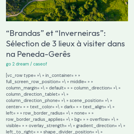
na
Peneda-
Gerês
“Brandas” et “Inverneiras”:
Sélection de 3 lieux à visiter dans
na Peneda-Gerês
go 2 dream
/
caseof
[vc_row type= »\ » in_container= » »
full_screen_row_position= »\ » middle= » »
column_margin= »\ » default= » » column_direction= »\ »
column_direction_tablet= »\ »
column_direction_phone= »\ » scene_position= »\ »
center= » » text_color= »\ » dark= » » text_align= »\ »
left= » » row_border_radius= »\ » none= » »
row_border_radius_applies= »\ » bg= » » overflow= »\ »
visible= » » overlay_strength= »\ » gradient_direction= »\ »
left_to_right= » » shape_divider_position= »\ »