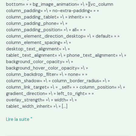
bottom= » » bg_image_animation= »\ »][vc_column
column_padding= »\ » no-extra-padding= » »
column_padding_tablet= »\ » inherit= » »
column_padding_phone= »\ »
column_padding_position= »\ » all= » »
column_element_direction_desktop= »\ » default= » »
column_element_spacing= »\ »
desktop_text_alignment= »\ »
tablet_text_alignment= »\ » phone_text_alignment= »\ »
background_color_opacity= »\ »
background_hover_color_opacity= »\ »
column_backdrop_filter= »\ » none= » »
column_shadow= »\ » column_border_radius= »\ »
column_link_target= »\ » _self= » » column_position= »\ »
gradient_direction= »\ » left_to_right= » »
overlay_strength= »\ » width= »\ »
tablet_width_inherit= »\ » […]
Lire la suite "