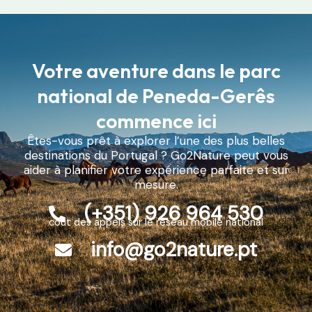
Votre aventure dans le parc
national de Peneda-Gerês
commence ici
Êtes-vous prêt à explorer l’une des plus belles
destinations du Portugal ? Go2Nature peut vous
aider à planifier votre expérience parfaite et sur
mesure.
(+351) 926 964 530
coût des appels sur le réseau mobile national
info@go2nature.pt