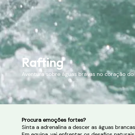
Rafting
Aventura sobre águas bravas no coração do 
Procura emoções fortes?
Sinta a adrenalina a descer as águas branca
Em equipa, vai enfrentar os desafios naturai