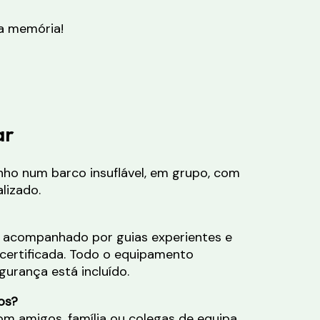
ua memória!
ar
nho num barco insuflável, em grupo, com
lizado.
 é acompanhado por guias experientes e
ertificada. Todo o equipamento
gurança está incluído.
os?
com amigos, família ou colegas de equipa.