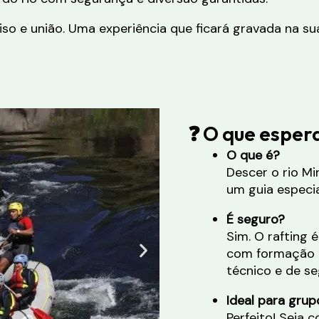
so e união. Uma experiência que ficará gravada na s
❓ O que esper
O que é?
Descer o rio Mi
um guia especia
É seguro?
Sim. O rafting
com formação c
técnico e de se
Ideal para grup
Perfeito! Seja 