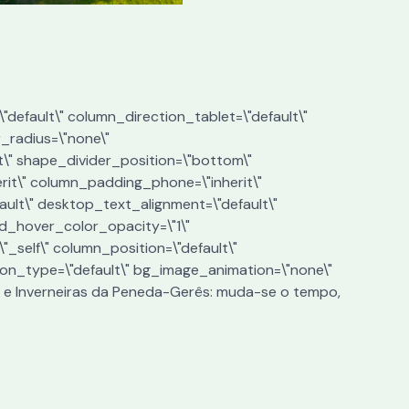
"default\" column_direction_tablet=\"default\"
r_radius=\"none\"
ht\" shape_divider_position=\"bottom\"
it\" column_padding_phone=\"inherit\"
ult\" desktop_text_alignment=\"default\"
nd_hover_color_opacity=\"1\"
self\" column_position=\"default\"
ation_type=\"default\" bg_image_animation=\"none\"
 e Inverneiras da Peneda-Gerês: muda-se o tempo,