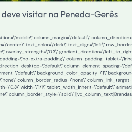
e deve visitar na Peneda-Gerês
tion=\"middle\" column_margin=\"default\" column_direction=\
\"center\" text_color=\"dark\" text_align=\"left\" row_borde
e\" overlay_strength=\"0.3\" gradient_direction=\"left_to_rig
adding=\"no-extra-padding\" column_padding_tablet=\"inher
irection_desktop=\"default\" column_element_spacing=\"defa
gnment=\"default\" background_color_opacity=\"1\" backgrou
none\" column_border_radius=\"none\" column_link_target=\"_
th=\"0.3\" width=\"1/1\" tablet_width_inherit=\"default\" anim
e\" column_border_style=\"solid\"][vc_column_text]Brandas