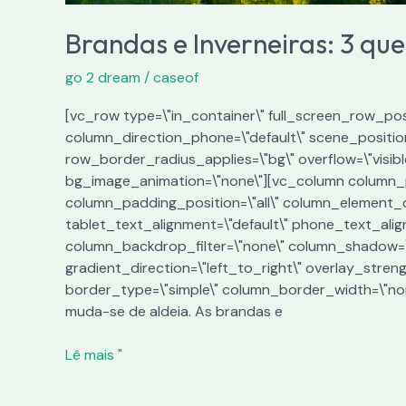
Brandas e Inverneiras: 3 qu
go 2 dream
/
caseof
[vc_row type=\"in_container\" full_screen_row_posi
column_direction_phone=\"default\" scene_position=
row_border_radius_applies=\"bg\" overflow=\"visibl
bg_image_animation=\"none\"][vc_column column_p
column_padding_position=\"all\" column_element_d
tablet_text_alignment=\"default\" phone_text_ali
column_backdrop_filter=\"none\" column_shadow=\"
gradient_direction=\"left_to_right\" overlay_streng
border_type=\"simple\" column_border_width=\"non
muda-se de aldeia. As brandas e
Lê mais "