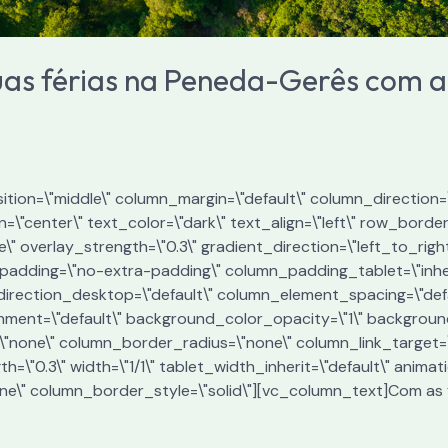
uas férias na Peneda-Gerês com a
tion=\"middle\" column_margin=\"default\" column_direction=\
\"center\" text_color=\"dark\" text_align=\"left\" row_borde
e\" overlay_strength=\"0.3\" gradient_direction=\"left_to_rig
adding=\"no-extra-padding\" column_padding_tablet=\"inher
irection_desktop=\"default\" column_element_spacing=\"defa
gnment=\"default\" background_color_opacity=\"1\" backgrou
none\" column_border_radius=\"none\" column_link_target=\"_
th=\"0.3\" width=\"1/1\" tablet_width_inherit=\"default\" anim
e\" column_border_style=\"solid\"][vc_column_text]Com as 