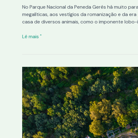
No Parque Nacional da Peneda Gerês há muito para 
megalíticas, aos vestígios da romanização e da era
casa de diversos animais, como o imponente lobo-
Lê mais "
Brandas
e
Inverneiras:
3
que
deve
visitar
na
Peneda-
Gerês