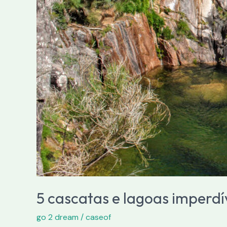
5 cascatas e lagoas imperd
go 2 dream
/
caseof