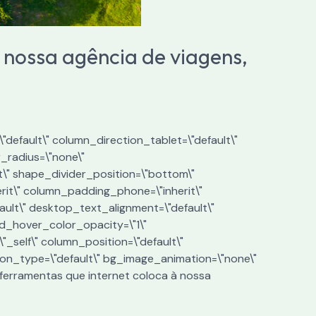
 nossa agência de viagens,
"default\" column_direction_tablet=\"default\"
r_radius=\"none\"
ht\" shape_divider_position=\"bottom\"
it\" column_padding_phone=\"inherit\"
ult\" desktop_text_alignment=\"default\"
nd_hover_color_opacity=\"1\"
self\" column_position=\"default\"
ation_type=\"default\" bg_image_animation=\"none\"
ferramentas que internet coloca à nossa