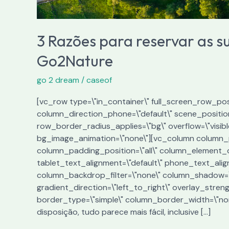
3 Razões para reservar as s
Go2Nature
go 2 dream
/
caseof
[vc_row type=\"in_container\" full_screen_row_posi
column_direction_phone=\"default\" scene_position=
row_border_radius_applies=\"bg\" overflow=\"visibl
bg_image_animation=\"none\"][vc_column column_p
column_padding_position=\"all\" column_element_d
tablet_text_alignment=\"default\" phone_text_ali
column_backdrop_filter=\"none\" column_shadow=\"
gradient_direction=\"left_to_right\" overlay_streng
border_type=\"simple\" column_border_width=\"non
disposição, tudo parece mais fácil, inclusive […]