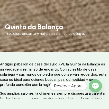
Quinta da Balança
Tradición, encanto y naturaleza en un solo lugar.
Antiguo pabellón de caza del siglo XVII, la Quinta da Balança es
un verdadero remanso de encanto. Con su estilo de casa
solariega y sus muros de piedra que conservan recuerdos, esta
casa es ideal para quienes buscan paz, comodidad y una
profunda conexión con la región del Miño.
Reserve Agora
Sus amplios salones, la chimenea siempre dispuesta a calentar
OPEN 
las tardes y los acogedores dormitorios hacen de esta casa un
lugar para el reencuentro y la contemplación. Entre paseos por
el Parque Nacional de Peneda-Gerês o momentos de relax en el