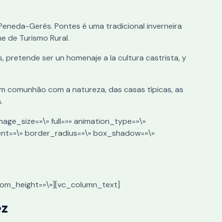
Peneda-Gerês. Pontes é uma tradicional inverneira
e de Turismo Rural.
, pretende ser un homenaje a la cultura castrista, y
 em comunhão com a natureza, das casas típicas, as
.
mage_size=»\» full=»» animation_type=»\»
ent=»\» border_radius=»\» box_shadow=»\»
ustom_height=»\»][vc_column_text]
ez