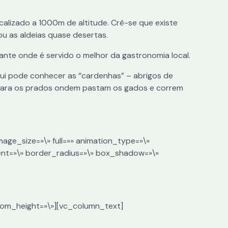
alizado a 1000m de altitude. Crê-se que existe
ou as aldeias quase desertas.
ante onde é servido o melhor da gastronomia local.
qui pode conhecer as “cardenhas” – abrigos de
 para os prados ondem pastam os gados e correm
mage_size=»\» full=»» animation_type=»\»
ent=»\» border_radius=»\» box_shadow=»\»
ustom_height=»\»][vc_column_text]