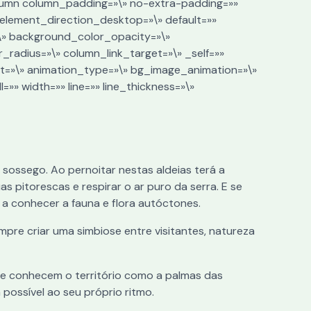
olumn column_padding=»\» no-extra-padding=»»
element_direction_desktop=»\» default=»»
\» background_color_opacity=»\»
adius=»\» column_link_target=»\» _self=»»
rit=»\» animation_type=»\» bg_image_animation=»\»
»» width=»» line=»» line_thickness=»\»
sossego. Ao pernoitar nestas aldeias terá a
pitorescas e respirar o ar puro da serra. E se
 a conhecer a fauna e flora autóctones.
e criar uma simbiose entre visitantes, natureza
e conhecem o território como a palmas das
possível ao seu próprio ritmo.