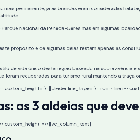
iz mais permanente, já as brandas eram consideradas habita
altitude.
do Parque Nacional da Peneda-Gerês mas em algumas localid
m este propósito e de algumas delas restam apenas as cons
tilo de vida único desta região baseado na sobrevivência e su
e foram recuperadas para turismo rural mantendo a traça ori
=»» custom_height=»\»][divider line_type=»\» no=»» line=»» c
s: as 3 aldeias que deve
e=»» custom_height=»\»][vc_column_text]
aço