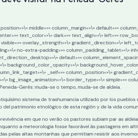
position=»\» middle=»» column_margin=»\» default=»» column
ter=»» text_color=»\» dark=»» text_align=»\» left=»» row_b
visible=»» overlay_strength=»\» gradient_direction=»\» left_
ng=»\» no-extra-padding=»» column_padding_tablet=»\» inh
nt_direction_desktop=»\» default=»» column_element_spaci
=»\» background_color_opacity=»\» background_hover_color
n_link_target=»\» _self=»» column_position=»\» gradient_dir
pe=»\» bg_image_animation=»\» border_type=»\» simple=»» co
a Peneda-Gerês: muda-se o tempo, muda-se de aldeia.
ntiquísimo sistema de trashumancia utilizado por los pueblos 
o del patrimonio etnológico de esta región y de la vida comun
evivência em que no verão os pastores subiam par as aldeia
nquanto a meteorologia fosse favorável às pastagens em alti
das pelas altas montanhas que permitiam resistir aos inverno