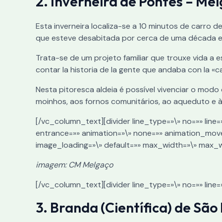
2. Inverneira de Pontes – Me
Esta inverneira localiza-se a 10 minutos de carro 
que esteve desabitada por cerca de uma década e 
Trata-se de um projeto familiar que trouxe vida a e
contar la historia de la gente que andaba con la «c
Nesta pitoresca aldeia é possível vivenciar o modo
moinhos, aos fornos comunitários, ao aqueduto e à f
[/vc_column_text][divider line_type=»\» no=»» line
entrance=»» animation=»\» none=»» animation_mov
image_loading=»\» default=»» max_width=»\» max_
imagem: CM Melgaço
[/vc_column_text][divider line_type=»\» no=»» line
3. Branda (Científica) de Sã