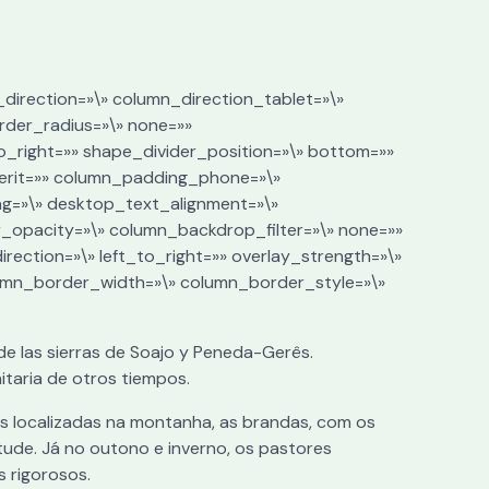
_direction=»\» column_direction_tablet=»\»
order_radius=»\» none=»»
to_right=»» shape_divider_position=»\» bottom=»»
erit=»» column_padding_phone=»\»
ng=»\» desktop_text_alignment=»\»
_opacity=»\» column_backdrop_filter=»\» none=»»
ection=»\» left_to_right=»» overlay_strength=»\»
lumn_border_width=»\» column_border_style=»\»
de las sierras de Soajo y Peneda-Gerês.
itaria de otros tiempos.
s localizadas na montanha, as brandas, com os
tude. Já no outono e inverno, os pastores
s rigorosos.