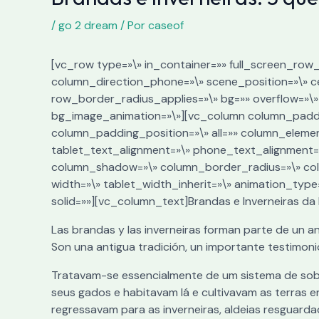
/
go 2 dream
/ Por
caseof
[vc_row type=»\» in_container=»» full_screen_row_
column_direction_phone=»\» scene_position=»\» cen
row_border_radius_applies=»\» bg=»» overflow=»\» 
bg_image_animation=»\»][vc_column column_paddi
column_padding_position=»\» all=»» column_eleme
tablet_text_alignment=»\» phone_text_alignment
column_shadow=»\» column_border_radius=»\» colum
width=»\» tablet_width_inherit=»\» animation_ty
solid=»»][vc_column_text]Brandas e Inverneiras d
Las brandas y las inverneiras forman parte de un a
Son una antigua tradición, un importante testimoni
Tratavam-se essencialmente de um sistema de sobr
seus gados e habitavam lá e cultivavam as terras e
regressavam para as inverneiras, aldeias resguarda