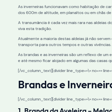
As inverneiras funcionavam como habitação de car
dos 600m de altitude, em planaltos ou em chãs de 
A transumância é cada vez mais rara nas aldeias 
viva esta tradição.
Atualmente a maioria destas aldeias já não serve
transporta para outros tempos e outras vivências.
As brandas e as inverneiras são um reflexo de um es
e até mesmo ficar alojado em algumas das casas qu
[/vc_column_text][divider line_type=»\» no=»» line
Brandas e Inverneira
[/vc_column_text][divider line_type=»\» no=»» lin
1. Branda da Aveleira – Melg