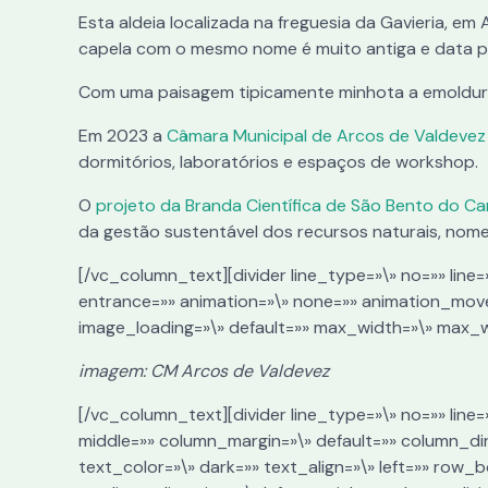
Esta aldeia localizada na freguesia da Gavieria, e
capela com o mesmo nome é muito antiga e data pr
Com uma paisagem tipicamente minhota a emoldura
Em 2023 a
Câmara Municipal de Arcos de Valdevez
dormitórios, laboratórios e espaços de workshop.
O
projeto da Branda Científica de São Bento do C
da gestão sustentável dos recursos naturais, nome
[/vc_column_text][divider line_type=»\» no=»» line
entrance=»» animation=»\» none=»» animation_mov
image_loading=»\» default=»» max_width=»\» max_
imagem: CM Arcos de Valdevez
[/vc_column_text][divider line_type=»\» no=»» lin
middle=»» column_margin=»\» default=»» column_di
text_color=»\» dark=»» text_align=»\» left=»» row_