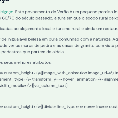
Melgaço
. Este povoamento de Verão é um pequeno paraíso loc
e 60/70 do século passado, altura em que o êxodo rural deix
cadas ao alojamento local e turismo rural e ainda um restaur
r de inigualável beleza em pura comunhão com a natureza. A
ode ver os muros de pedra e as casas de granito com vista
 pedestres que partem da aldeia.
os seus melhores atributos.
=»» custom_height=»\»][image_with_animation image_url=»\» i
ement_type=»\» transform_y=»» hover_animation=»\» alignm
width_mobile=»\»][vc_column_text]
=»» custom_height=»\»][divider line_type=»\» no=»» line=»» c