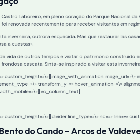
lgaço
de Castro Laboreiro, em pleno coração do Parque Nacional da 
foi renovada recentemente para receber visitantes em regim
sta inverneira, outrora esquecida. Más que restaurar las casas
asa a cuestas».
 de vida de outros tempos e visitar o património construído
rondosa cascata. Sinta-se inspirado a visitar esta inverneira
=»» custom_height=»\»][image_with_animation image_url=»\» i
ement_type=»\» transform_y=»» hover_animation=»\» alignm
width_mobile=»\»][vc_column_text]
=»» custom_height=»\»][divider line_type=»\» no=»» line=»» c
o Bento do Cando – Arcos de Valdev