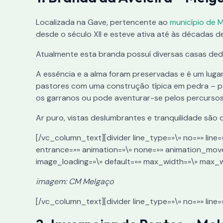
Localizada na Gave, pertencente ao
município de 
desde o século XII e esteve ativa até às décadas d
Atualmente esta branda possuí diversas casas dedi
A essência e a alma foram preservadas e é um luga
pastores com uma construção típica em pedra – p
os garranos ou pode aventurar-se pelos percursos
Ar puro, vistas deslumbrantes e tranquilidade são 
[/vc_column_text][divider line_type=»\» no=»» line
entrance=»» animation=»\» none=»» animation_mov
image_loading=»\» default=»» max_width=»\» max_
imagem: CM Melgaço
[/vc_column_text][divider line_type=»\» no=»» line