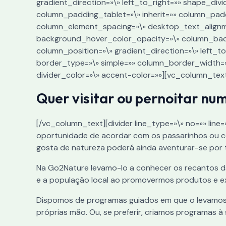
gradient_direction=»\» left_to_right=»» shape_di
column_padding_tablet=»\» inherit=»» column_pad
column_element_spacing=»\» desktop_text_alignm
background_hover_color_opacity=»\» column_backd
column_position=»\» gradient_direction=»\» left_t
border_type=»\» simple=»» column_border_width=»\» 
divider_color=»\» accent-color=»»][vc_column_tex
Quer visitar ou pernoitar nu
[/vc_column_text][divider line_type=»\» no=»» lin
oportunidade de acordar com os passarinhos ou com
gosta de natureza poderá ainda aventurar-se por tr
Na Go2Nature levamo-lo a conhecer os recantos d
e a população local ao promovermos produtos e ex
Dispomos de programas guiados em que o levamos
próprias mão. Ou, se preferir, criamos programas à