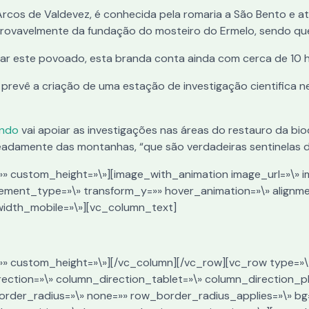
m Arcos de Valdevez, é conhecida pela romaria a São Bento e a
ovavelmente da fundação do mosteiro do Ermelo, sendo que 
r este povoado, esta branda conta ainda com cerca de 10 h
prevê a criação de uma estação de investigação cientifica 
ando
vai apoiar as investigações nas áreas do restauro da b
adamente das montanhas, “que são verdadeiras sentinelas da
=»» custom_height=»\»][image_with_animation image_url=»\» i
ement_type=»\» transform_y=»» hover_animation=»\» alignm
width_mobile=»\»][vc_column_text]
e=»» custom_height=»\»][/vc_column][/vc_row][vc_row type=»\
rection=»\» column_direction_tablet=»\» column_direction_p
border_radius=»\» none=»» row_border_radius_applies=»\» bg=