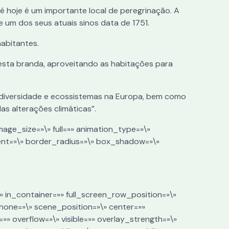
té hoje é um importante local de peregrinação. A
um dos seus atuais sinos data de 1751.
abitantes.
nesta branda, aproveitando as habitações para
iodiversidade e ecossistemas na Europa, bem como
s alterações climáticas”.
mage_size=»\» full=»» animation_type=»\»
ent=»\» border_radius=»\» box_shadow=»\»
» in_container=»» full_screen_row_position=»\»
hone=»\» scene_position=»\» center=»»
»» overflow=»\» visible=»» overlay_strength=»\»