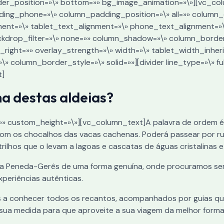
vider_position=»\» bottom=»» bg_image_animation=»\»][vc_c
ding_phone=»\» column_padding_position=»\» all=»» column_
ent=»\» tablet_text_alignment=»\» phone_text_alignment=»
rop_filter=»\» none=»» column_shadow=»\» column_border_r
o_right=»» overlay_strength=»\» width=»\» tablet_width_inhe
column_border_style=»\» solid=»»][divider line_type=»\» full=
t]
ma destas aldeias?
e=»» custom_height=»\»][vc_column_text]A palavra de ordem é 
 os chocalhos das vacas cachenas. Poderá passear por ruas 
ilhos que o levam a lagoas e cascatas de águas cristalinas e
a Peneda-Gerês de uma forma genuína, onde procuramos sempr
periências autênticas.
 a conhecer todos os recantos, acompanhados por guias qu
 sua medida para que aproveite a sua viagem da melhor forma 